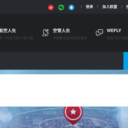
登录
加入联盟
航空人生
空管人生
WEFLY
新一代连飞客户端下载
中国航空运动协会推荐
模拟飞行玩家