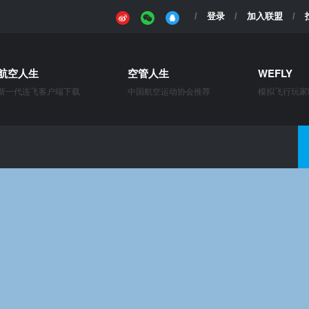
登录
加入联盟
航空人生
空管人生
WEFLY
新一代连飞客户端下载
中国航空运动协会推荐
模拟飞行玩家