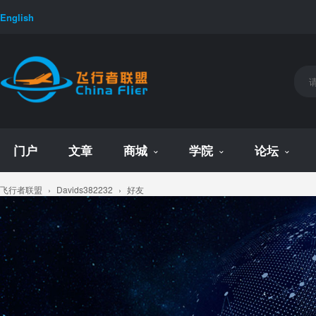
English
门户
文章
商城
学院
论坛
飞行者联盟
›
Davids382232
›
好友