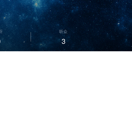
听
听众
0
3