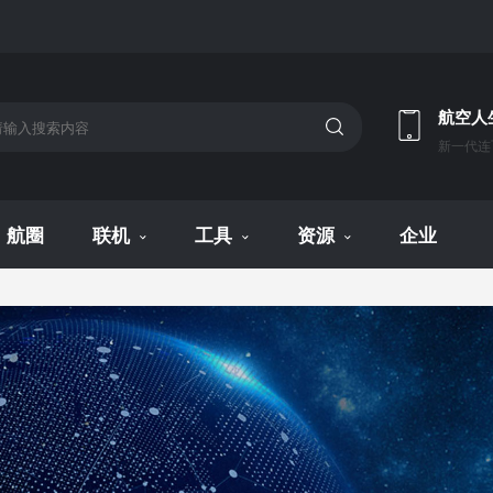
航空人
新一代连
航圈
联机
工具
资源
企业