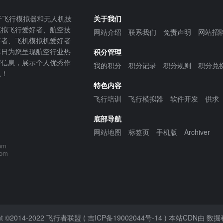
飞行模拟器和无人机技
关于我们
模拟飞行爱好者、航空技
网站介绍
联系我们
免责声明
网站招
好者、飞机模拟机爱好者
每日为您呈现航空行业热
积分管理
评信息，展示个人优秀作
我的积分
积分记录
积分规则
积分兑
息！
特色内容
飞行培训
飞行模拟器
软件开发
供求
底部导航
网站地图
标签页
手机版
Archiver
om
com
ht ©2014-2022
飞行者联盟
(
吉ICP备19002044号-14
) 本站CDN由
数掘