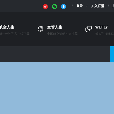
登录
加入联盟
航空人生
空管人生
WEFLY
新一代连飞客户端下载
中国航空运动协会推荐
模拟飞行玩家