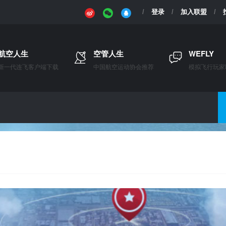
登录
加入联盟
航空人生
空管人生
WEFLY
新一代连飞客户端下载
中国航空运动协会推荐
模拟飞行玩家