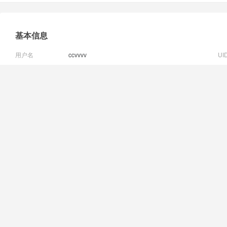
基本信息
用户名
ccvvvv
UI
邮箱状态
已验证
视
性别
保密
手
统计信息
好友数 0
|
记录数 0
|
博客数 0
|
相册数 0
|
回帖数 3
用户认证
已加入群组
浙江长龙航空