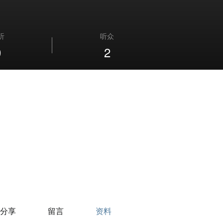
听
听众
0
2
分享
留言
资料