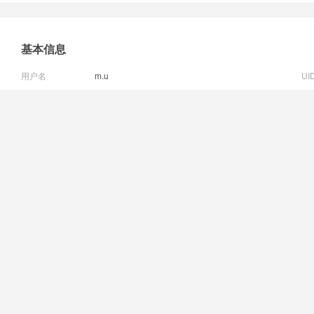
基本信息
用户名
m.u
UI
邮箱状态
已验证
视
QQ
个
统计信息
好友数 1
|
记录数 0
|
博客数 0
|
相册数 1
|
回帖数 97
用户认证
活跃概况
用户组
技冠群雄