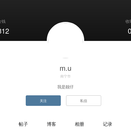
金钱
收
312
m.u
南宁市
我是靓仔
帖子
博客
相册
记录